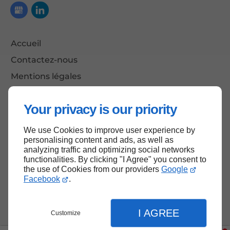
Accueil
Contactez-nous
Mentions légales
Plan du site
Your privacy is our priority
We use Cookies to improve user experience by
Haut de page
personalising content and ads, as well as
analyzing traffic and optimizing social networks
functionalities. By clicking "I Agree" you consent to
the use of Cookies from our providers
Google
Facebook
.
I AGREE
Customize