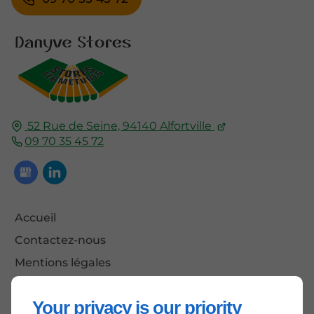
52 Rue de Seine,
94140
Alfortville
09 70 35 45 72
Accueil
Contactez-nous
Mentions légales
Plan du site
Your privacy is our priority