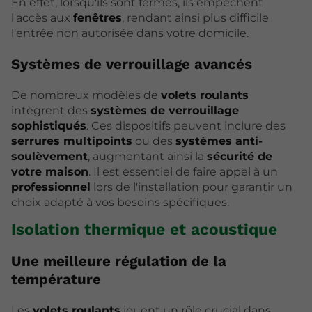
En effet, lorsqu'ils sont fermés, ils empêchent
l'accès aux
fenêtres
, rendant ainsi plus difficile
l'entrée non autorisée dans votre domicile.
Systèmes de verrouillage avancés
De nombreux modèles de
volets roulants
intègrent des
systèmes de verrouillage
sophistiqués
. Ces dispositifs peuvent inclure des
serrures multipoints
ou des
systèmes anti-
soulèvement
, augmentant ainsi la
sécurité de
votre maison
. Il est essentiel de faire appel à un
professionnel
lors de l'installation pour garantir un
choix adapté à vos besoins spécifiques.
Isolation thermique et acoustique
Une meilleure régulation de la
température
Les
volets roulants
jouent un rôle crucial dans