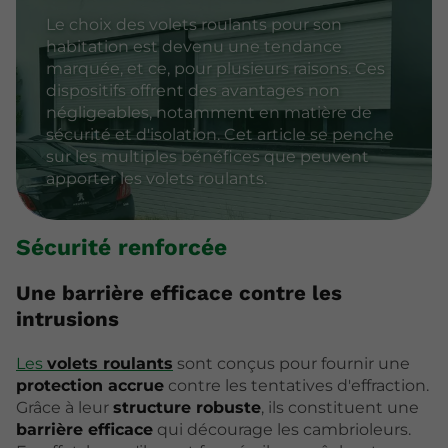
Le choix des volets roulants pour son
habitation est devenu une tendance
marquée, et ce, pour plusieurs raisons. Ces
dispositifs offrent des avantages non
négligeables, notamment en matière de
sécurité et d'isolation. Cet article se penche
sur les multiples bénéfices que peuvent
apporter les volets roulants.
Sécurité renforcée
Une barrière efficace contre les
intrusions
Les
volets roulants
sont conçus pour fournir une
protection accrue
contre les tentatives d'effraction.
Grâce à leur
structure robuste
, ils constituent une
barrière efficace
qui décourage les cambrioleurs.