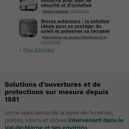
moderne pour plus de
sécurité et d’isolation
02/03/2026
Volets roulants
Stores extérieurs : la solution
idéale pour se protéger du
soleil et préserver sa terrasse
Installation de stores intérieurs et extérieurs
02/03/2026
Plus d'articles
Solutions d’ouvertures et de
protections sur mesure depuis
1981
Votre spécialiste de la pose de fenêtres,
portes, volets et stores
intervenant dans le
Val-de-Marne et ses environs