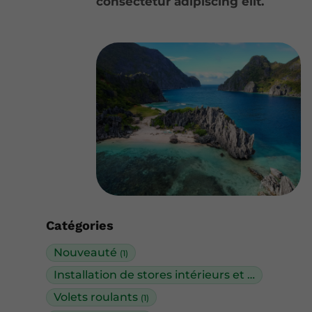
consectetur adipiscing elit.
Catégories
Nouveauté
(1)
Installation de stores intérieurs et extérieurs
(
Volets roulants
(1)